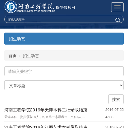
展
开
导
航
招生动态
首页
招生动态
关
键
字
关
键
字
搜索
类
型
河南工程学院2016年天津本科二批录取结束
2016-07-22
天津本科二批共录取20人，均为第一志愿考生。文科6人，最高分480分、最低分46
4503
河南工程学院2016年江西艺术本科录取结束
2016-07-20