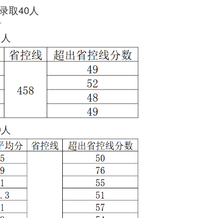
录取40
人
看
1人
9人