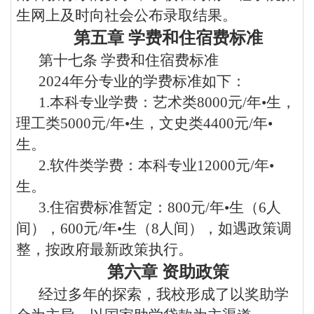
生网上及时向社会公布录取结果。
第五章
学费和住宿费标准
第十七条
学费和住宿费标准
2024
年分专业的学费标准如下：
1.
本科专业学费：艺术类
8000
元
/
年•生，
理工类
5000
元
/
年•生，文史类
4400
元
/
年•
生。
2.
软件类学费：本科专业
12000
元
/
年•
生。
3.
住宿费标准暂定：
800
元
/
年•生（
6
人
间），
600
元
/
年•生（
8
人间），如遇政策调
整，按政府最新政策执行。
第六章 资助政策
经过多年的探索，我校形成了以奖助学