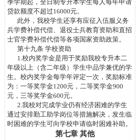
季学期起，全日制专升本学生每人每年申请
贷款额度不超过
16000
元。
此外，我校学生还享有应征入伍服义务
兵学费补偿代偿、退役士兵教育资助和直招
士官学费补偿代偿等各项国家资助政策。
第十九条
学校资助
1.
校内奖学金是用于奖励我校
专升本
二
年级以上（含二年级）学生中品学兼优的学
生。校内奖学金每学年评定一次，奖励标准
为：一等奖学金
1200
元，二等奖学金
900
元，三等奖学金
600
元。
2.
我校对完成学业仍有经济困难的学生
通过安排勤工助学岗位等措施解决，发生临
时困难的学生可向学校申请临时困难补助
。
第七章
其他