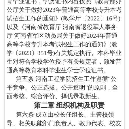
育毕业证书，学历证书内容按照《教育部办
公厅关于做好
202
3
年普通高等学校专升本考
试招生工作的通知》
(
教学厅〔
202
2
〕
16
号
)
以及《河南省教育厅
河南省退役军人事务
厅 河南省军区动员局关于做好
2024
年普通
高等学校专升本考试招生工作的通知》
(
教
学〔
2023
〕
351
号
)
有关规定执行。本科毕业
生对符合学校学位授予有关规定者，颁发普
通高等教育本科毕业生学士学位证书。
第五条
河南工程学院招生工作遵循
“公
平竞争、公正选拔、公开透明”的原则，全
面考核、综合评价、择优录取新生。
第二章
组织机构及职责
第六条
成立由校长任组长、主管校领
导、相关职能部门负责人、教师代表、校友